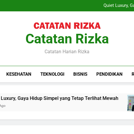
Layanan Sewa Proyektor sebag
Quiet Luxury, 
Training Project Quality
Sewa Proyektor Le
Layanan Sewa Proyektor sebag
Quiet Luxury, 
Training Project Quality
Catatan Rizka
Sewa Proyektor Le
Catatan Harian Rizka
KESEHATAN
TEKNOLOGI
BISNIS
PENDIDIKAN
ury, Gaya Hidup Simpel yang Tetap Terlihat Mewah