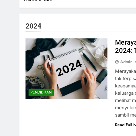
2024
Meraya
2024: 
Admin
Merayaka
tak terpi
keagamaa
PENDIDIKAN
keluarga 
melihat m
menyelami
sambil m
Read Full 