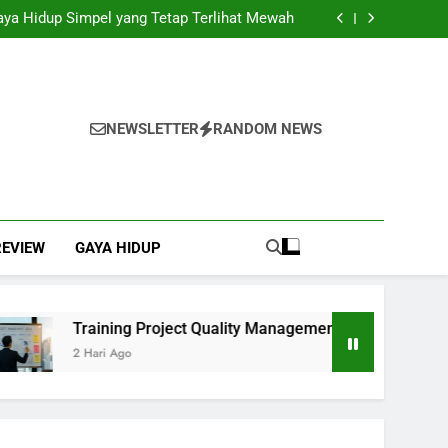
ai Solusi Efisien untuk Mendukung Kegiatan
Bisnis
Gaya Hidup Simpel yang Tetap Terlihat Mewah
 Management: Langkah Awal Mewujudkan Total
Quality Management
ngkap dengan Instalasi, Praktis Tanpa Ribet
ai Solusi Efisien untuk Mendukung Kegiatan
Bisnis
Gaya Hidup Simpel yang Tetap Terlihat Mewah
 Management: Langkah Awal Mewujudkan Total
Quality Management
ngkap dengan Instalasi, Praktis Tanpa Ribet
NEWSLETTER
RANDOM NEWS
REVIEW
GAYA HIDUP
Training Project Quality Management: Langkah Awal M
2 Hari Ago