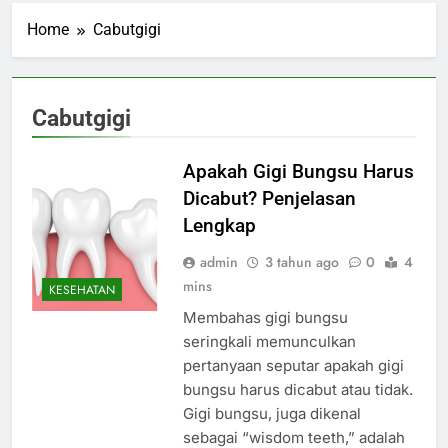
Home
Cabutgigi
Cabutgigi
Apakah Gigi Bungsu Harus
Dicabut? Penjelasan
Lengkap
admin
3 tahun ago
0
4
mins
KESEHATAN
Membahas gigi bungsu
seringkali memunculkan
pertanyaan seputar apakah gigi
bungsu harus dicabut atau tidak.
Gigi bungsu, juga dikenal
sebagai “wisdom teeth,” adalah