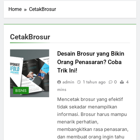
Home
CetakBrosur
CetakBrosur
Desain Brosur yang Bikin
Orang Penasaran? Coba
Trik Ini!
admin
1 tahun ago
0
4
mins
BISNIS
Mencetak brosur yang efektif
tidak sekadar menampilkan
informasi. Brosur harus mampu
menarik perhatian,
membangkitkan rasa penasaran,
dan membuat orang ingin tahu