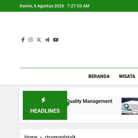
Skip
Kamis, 6 Agustus 2026
7:27:03 AM
to
content
BERANDA
WISATA
ah Awal Mewujudkan Total Quality Management
HEADLINES
Home
charmgirlstalk