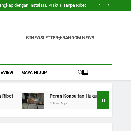
 Management: Langkah Awal Mewujudkan Total
Quality Management
ngkap dengan Instalasi, Praktis Tanpa Ribet
nagakerjaan di Indonesia dalam Mendukung
Kepatuhan dan Keberlanjutan Bisnis
Pengelolaan Gaji yang Lebih Cepat dan Akurat
 Management: Langkah Awal Mewujudkan Total
Quality Management
ngkap dengan Instalasi, Praktis Tanpa Ribet
nagakerjaan di Indonesia dalam Mendukung
Kepatuhan dan Keberlanjutan Bisnis
Pengelolaan Gaji yang Lebih Cepat dan Akurat
NEWSLETTER
RANDOM NEWS
REVIEW
GAYA HIDUP
et
Peran Konsultan Hukum Ketenagakerjaan d
2 Hari Ago