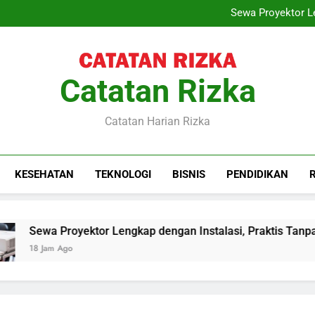
Training Project Quality
Sewa Proyektor Le
Peran Konsultan Hukum Kete
Krishand Payroll: Solusi 
Training Project Quality
Sewa Proyektor Le
Peran Konsultan Hukum Kete
Catatan Rizka
Krishand Payroll: Solusi 
Catatan Harian Rizka
KESEHATAN
TEKNOLOGI
BISNIS
PENDIDIKAN
Sewa Proyektor Lengkap dengan Instalasi, Praktis Tanpa Rib
18 Jam Ago