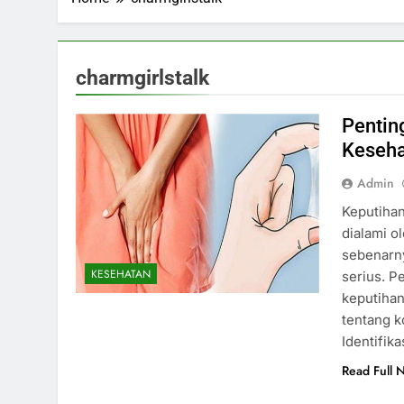
charmgirlstalk
Pentin
Keseha
Admin
Keputihan
dialami o
sebenarny
KESEHATAN
serius. P
keputihan
tentang 
Identifik
Read Full 