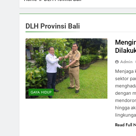
DLH Provinsi Bali
Mengin
Dilaku
Admin
Menjaga k
sektor pa
menghadap
GAYA HIDUP
dengan m
mendorong
hingga ak
lingkunga
Read Full 