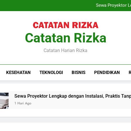
Training Project Quality
Sewa Proyektor Le
Peran Konsultan Hukum Kete
Krishand Payroll: Solusi 
Training Project Quality
Sewa Proyektor Le
Peran Konsultan Hukum Kete
Catatan Rizka
Krishand Payroll: Solusi 
Catatan Harian Rizka
KESEHATAN
TEKNOLOGI
BISNIS
PENDIDIKAN
Sewa Proyektor Lengkap dengan Instalasi, Praktis Tanpa 
1 Hari Ago