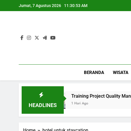
Skip
Jumat, 7 Agustus 2026
11:30:53 AM
to
content
BERANDA
WISATA
rlihat Mewah
Training Project Quality Mana
1 Hari Ago
HEADLINES
Home
hotel untuk staycation