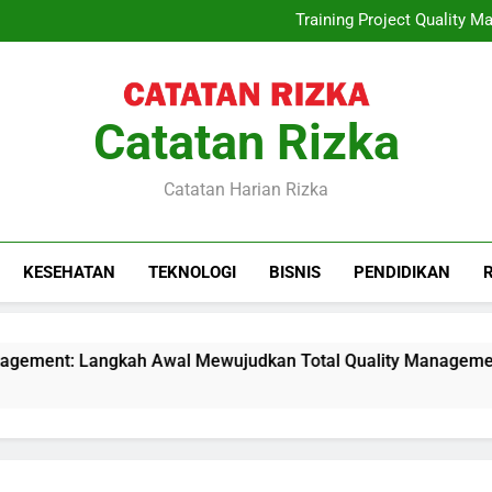
Quiet Luxury, 
Training Project Quality
Sewa Proyektor Le
Peran Konsultan Hukum Kete
Quiet Luxury, 
Training Project Quality
Sewa Proyektor Le
Catatan Rizka
Peran Konsultan Hukum Kete
Catatan Harian Rizka
KESEHATAN
TEKNOLOGI
BISNIS
PENDIDIKAN
gement: Langkah Awal Mewujudkan Total Quality Management