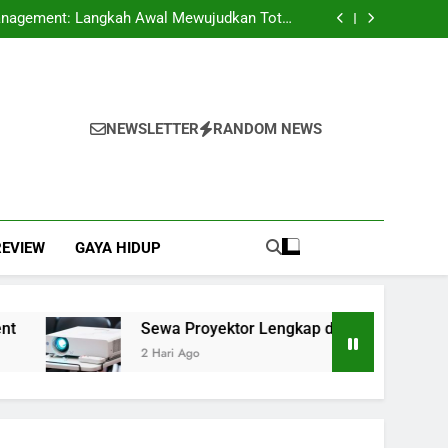
Gaya Hidup Simpel yang Tetap Terlihat Mewah
 Management: Langkah Awal Mewujudkan Total
Quality Management
ngkap dengan Instalasi, Praktis Tanpa Ribet
nagakerjaan di Indonesia dalam Mendukung
Kepatuhan dan Keberlanjutan Bisnis
Gaya Hidup Simpel yang Tetap Terlihat Mewah
 Management: Langkah Awal Mewujudkan Total
Quality Management
ngkap dengan Instalasi, Praktis Tanpa Ribet
nagakerjaan di Indonesia dalam Mendukung
NEWSLETTER
RANDOM NEWS
Kepatuhan dan Keberlanjutan Bisnis
REVIEW
GAYA HIDUP
Sewa Proyektor Lengkap dengan Instalasi, Pra
2 Hari Ago