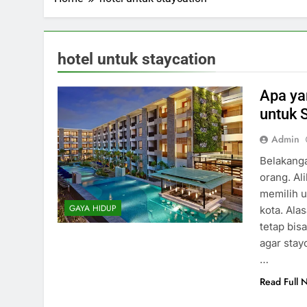
hotel untuk staycation
Apa ya
untuk 
Admin
Belakanga
orang. Ali
memilih u
GAYA HIDUP
kota. Ala
tetap bi
agar stay
…
Read Full 