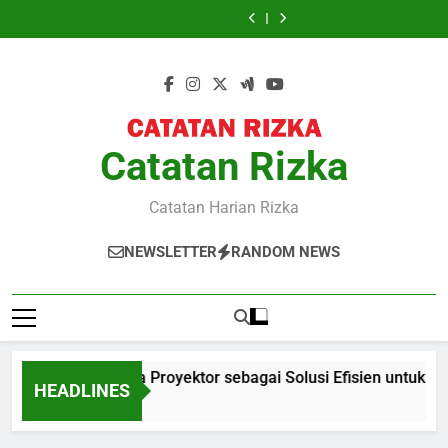
Training
Sewa
Skip
Lengkap
Proyektor
Gaya
Quality
Lengkap
Proyektor
Gaya
Project
Proyektor
dengan
sebagai
Hidup
Management:
dengan
sebagai
Hidup
Quality
Lengkap
to
Instalasi,
Solusi
Simpel
Langkah
Instalasi,
Solusi
Simpel
Management:
dengan
content
Praktis
Efisien
yang
Awal
Praktis
Efisien
yang
Langkah
Instalasi,
Tanpa
untuk
Tetap
Mewujudkan
Tanpa
untuk
Tetap
Awal
Praktis
Ribet
Mendukung
Terlihat
Total
Ribet
Mendukung
Terlihat
Mewujudkan
Tanpa
Kegiatan
Mewah
Quality
Kegiatan
Mewah
Total
Ribet
Bisnis
Management
Bisnis
Quality
Management
Catatan Rizka
Catatan Harian Rizka
NEWSLETTER
RANDOM NEWS
Layanan Sewa Proyektor sebagai Solusi Efisien untuk Me
HEADLINES
2 Hari Ago