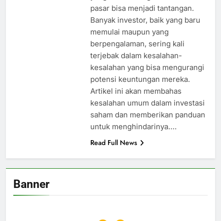
pasar bisa menjadi tantangan.
Banyak investor, baik yang baru
memulai maupun yang
berpengalaman, sering kali
terjebak dalam kesalahan-
kesalahan yang bisa mengurangi
potensi keuntungan mereka.
Artikel ini akan membahas
kesalahan umum dalam investasi
saham dan memberikan panduan
untuk menghindarinya….
Read Full News
Banner