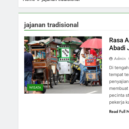
jajanan tradisional
Rasa A
Abadi 
Admin
Di tengah
tempat te
penyajian
WISATA
membuat s
pecinta s
pekerja k
Read Full 