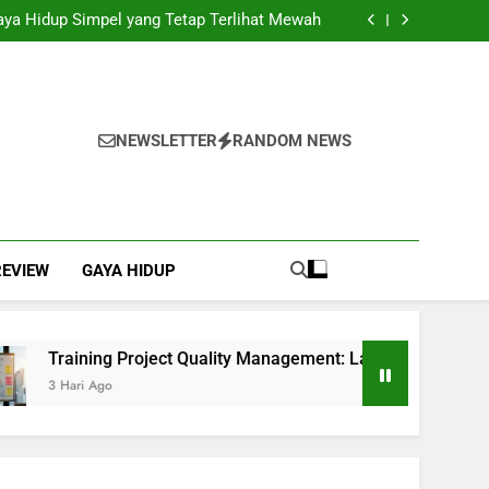
ai Solusi Efisien untuk Mendukung Kegiatan
Bisnis
Gaya Hidup Simpel yang Tetap Terlihat Mewah
 Management: Langkah Awal Mewujudkan Total
Quality Management
ngkap dengan Instalasi, Praktis Tanpa Ribet
ai Solusi Efisien untuk Mendukung Kegiatan
Bisnis
Gaya Hidup Simpel yang Tetap Terlihat Mewah
 Management: Langkah Awal Mewujudkan Total
Quality Management
ngkap dengan Instalasi, Praktis Tanpa Ribet
NEWSLETTER
RANDOM NEWS
REVIEW
GAYA HIDUP
Training Project Quality Management: Langkah Awal Mewuj
3 Hari Ago