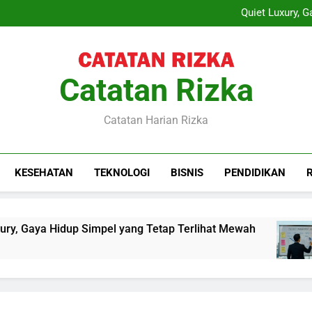
Layanan Sewa Proyektor sebag
Quiet Luxury, 
Training Project Quality
Sewa Proyektor Le
Layanan Sewa Proyektor sebag
Quiet Luxury, 
Training Project Quality
Catatan Rizka
Sewa Proyektor Le
Catatan Harian Rizka
KESEHATAN
TEKNOLOGI
BISNIS
PENDIDIKAN
, Gaya Hidup Simpel yang Tetap Terlihat Mewah