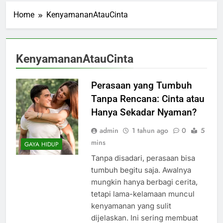
Home
KenyamananAtauCinta
KenyamananAtauCinta
Perasaan yang Tumbuh
Tanpa Rencana: Cinta atau
Hanya Sekadar Nyaman?
admin
1 tahun ago
0
5
mins
GAYA HIDUP
Tanpa disadari, perasaan bisa
tumbuh begitu saja. Awalnya
mungkin hanya berbagi cerita,
tetapi lama-kelamaan muncul
kenyamanan yang sulit
dijelaskan. Ini sering membuat