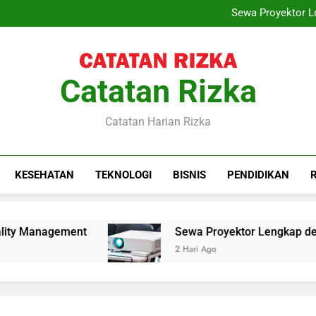
Training Project Quality
Sewa Proyektor Le
Peran Konsultan Hukum Kete
Quiet Luxury, 
Training Project Quality
Sewa Proyektor Le
Peran Konsultan Hukum Kete
Catatan Rizka
Catatan Harian Rizka
KESEHATAN
TEKNOLOGI
BISNIS
PENDIDIKAN
y Management
Sewa Proyektor Lengkap dengan 
2 Hari Ago