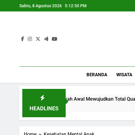
Skip
Sabtu, 8 Agustus 2026
5:12:50 PM
to
content
BERANDA
WISATA
 Quality Management: Langkah Awal Mewujudkan Total Qualit
HEADLINES
Home
Kesehatan Mental Anak