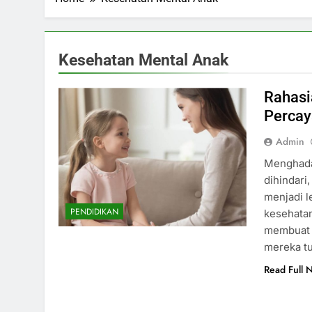
Kesehatan Mental Anak
Rahasi
Percaya
Admin
Menghadap
dihindari
menjadi l
PENDIDIKAN
kesehatan
membuat a
mereka tu
Read Full 