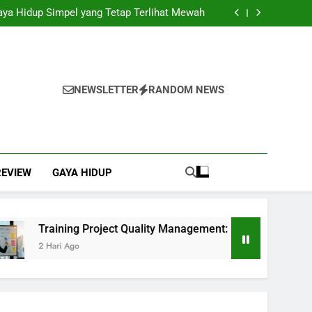
ai Solusi Efisien untuk Mendukung Kegiatan
Bisnis
Gaya Hidup Simpel yang Tetap Terlihat Mewah
 Management: Langkah Awal Mewujudkan Total
Quality Management
ngkap dengan Instalasi, Praktis Tanpa Ribet
ai Solusi Efisien untuk Mendukung Kegiatan
Bisnis
Gaya Hidup Simpel yang Tetap Terlihat Mewah
 Management: Langkah Awal Mewujudkan Total
Quality Management
ngkap dengan Instalasi, Praktis Tanpa Ribet
NEWSLETTER
RANDOM NEWS
REVIEW
GAYA HIDUP
Training Project Quality Management: Langkah Awal Mew
2 Hari Ago