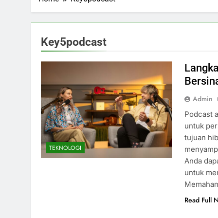
Key5podcast
Langka
Bersina
Admin
Podcast a
untuk per
tujuan hi
TEKNOLOGI
menyampa
Anda dapa
untuk men
Memaham
Read Full 