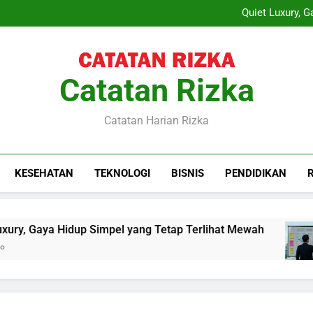
Layanan Sewa Proyektor sebag
Quiet Luxury, 
Training Project Quality
Sewa Proyektor Le
Layanan Sewa Proyektor sebag
Quiet Luxury, 
Training Project Quality
Catatan Rizka
Sewa Proyektor Le
Catatan Harian Rizka
KESEHATAN
TEKNOLOGI
BISNIS
PENDIDIKAN
y, Gaya Hidup Simpel yang Tetap Terlihat Mewah