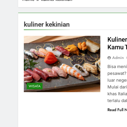
kuliner kekinian
Kuline
Kamu T
Admin
Bisa meni
pesawat? 
luar nege
WISATA
Mulai dar
khas Ital
terlalu d
Read Full 