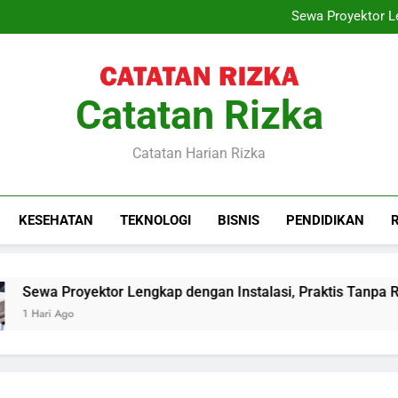
Training Project Quality
Sewa Proyektor Le
Peran Konsultan Hukum Kete
Krishand Payroll: Solusi 
Training Project Quality
Sewa Proyektor Le
Peran Konsultan Hukum Kete
Catatan Rizka
Krishand Payroll: Solusi 
Catatan Harian Rizka
KESEHATAN
TEKNOLOGI
BISNIS
PENDIDIKAN
Sewa Proyektor Lengkap dengan Instalasi, Praktis Tanpa Ribe
1 Hari Ago