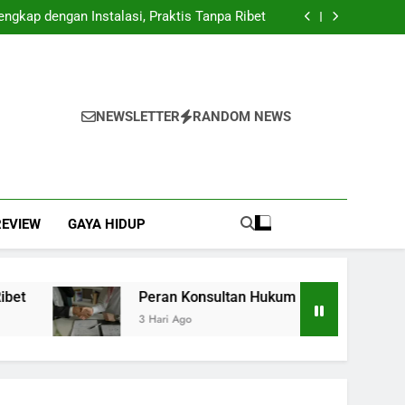
 Management: Langkah Awal Mewujudkan Total
Quality Management
ngkap dengan Instalasi, Praktis Tanpa Ribet
nagakerjaan di Indonesia dalam Mendukung
Kepatuhan dan Keberlanjutan Bisnis
Pengelolaan Gaji yang Lebih Cepat dan Akurat
 Management: Langkah Awal Mewujudkan Total
Quality Management
ngkap dengan Instalasi, Praktis Tanpa Ribet
nagakerjaan di Indonesia dalam Mendukung
Kepatuhan dan Keberlanjutan Bisnis
Pengelolaan Gaji yang Lebih Cepat dan Akurat
NEWSLETTER
RANDOM NEWS
REVIEW
GAYA HIDUP
t
Peran Konsultan Hukum Ketenagakerjaan di
3 Hari Ago