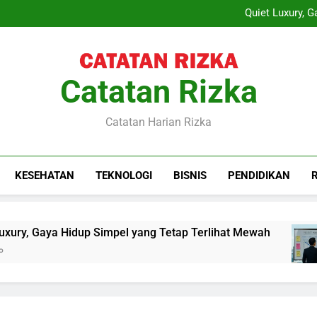
Layanan Sewa Proyektor sebag
Quiet Luxury, 
Training Project Quality
Sewa Proyektor Le
Layanan Sewa Proyektor sebag
Quiet Luxury, 
Training Project Quality
Catatan Rizka
Sewa Proyektor Le
Catatan Harian Rizka
KESEHATAN
TEKNOLOGI
BISNIS
PENDIDIKAN
ry, Gaya Hidup Simpel yang Tetap Terlihat Mewah