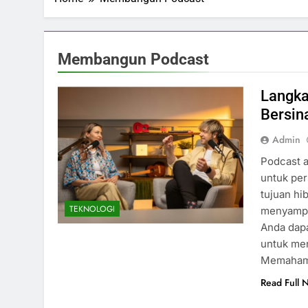
Membangun Podcast
Langka
Bersina
Admin
Podcast a
untuk per
tujuan hi
TEKNOLOGI
menyampa
Anda dapa
untuk men
Memaham
Read Full 