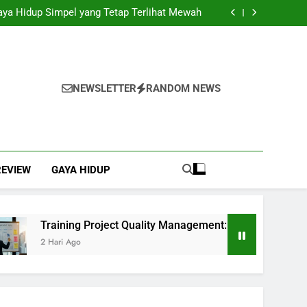
ai Solusi Efisien untuk Mendukung Kegiatan
Bisnis
Gaya Hidup Simpel yang Tetap Terlihat Mewah
 Management: Langkah Awal Mewujudkan Total
Quality Management
ngkap dengan Instalasi, Praktis Tanpa Ribet
ai Solusi Efisien untuk Mendukung Kegiatan
Bisnis
Gaya Hidup Simpel yang Tetap Terlihat Mewah
 Management: Langkah Awal Mewujudkan Total
Quality Management
ngkap dengan Instalasi, Praktis Tanpa Ribet
NEWSLETTER
RANDOM NEWS
REVIEW
GAYA HIDUP
Training Project Quality Management: Langkah Awal Mew
2 Hari Ago