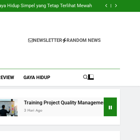
ai Solusi Efisien untuk Mendukung Kegiatan
Bisnis
Gaya Hidup Simpel yang Tetap Terlihat Mewah
 Management: Langkah Awal Mewujudkan Total
Quality Management
ngkap dengan Instalasi, Praktis Tanpa Ribet
ai Solusi Efisien untuk Mendukung Kegiatan
Bisnis
Gaya Hidup Simpel yang Tetap Terlihat Mewah
 Management: Langkah Awal Mewujudkan Total
Quality Management
ngkap dengan Instalasi, Praktis Tanpa Ribet
NEWSLETTER
RANDOM NEWS
REVIEW
GAYA HIDUP
Training Project Quality Management: Langkah Awal 
3 Hari Ago