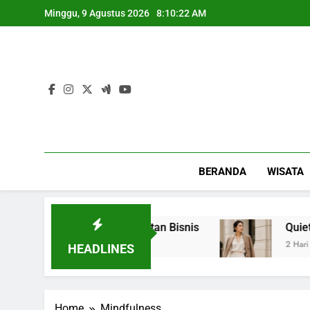
Skip
Minggu, 9 Agustus 2026
8:10:22 AM
to
content
BERANDA
WISATA
en untuk Mendukung Kegiatan Bisnis
Quiet Lu
2 Hari Ago
HEADLINES
Home
Mindfulness