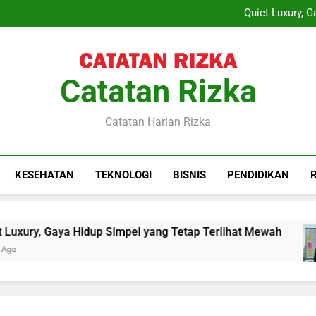
Layanan Sewa Proyektor sebag
Quiet Luxury, 
Training Project Quality
Sewa Proyektor Le
Layanan Sewa Proyektor sebag
Quiet Luxury, 
Training Project Quality
Catatan Rizka
Sewa Proyektor Le
Catatan Harian Rizka
KESEHATAN
TEKNOLOGI
BISNIS
PENDIDIKAN
xury, Gaya Hidup Simpel yang Tetap Terlihat Mewah