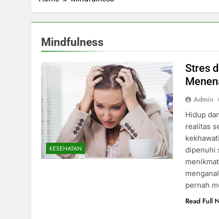
Mindfulness
Stres d
Menena
Admin
Hidup dam
realitas 
kekhawati
KESEHATAN
dipenuhi 
menikmati
menganali
pernah me
Read Full 