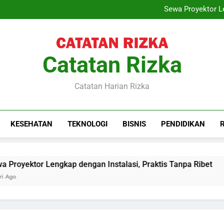
Training Project Quality
Sewa Proyektor Le
Peran Konsultan Hukum Kete
Krishand Payroll: Solusi 
Training Project Quality
Sewa Proyektor Le
Peran Konsultan Hukum Kete
Catatan Rizka
Krishand Payroll: Solusi 
Catatan Harian Rizka
KESEHATAN
TEKNOLOGI
BISNIS
PENDIDIKAN
royektor Lengkap dengan Instalasi, Praktis Tanpa Ribet
go