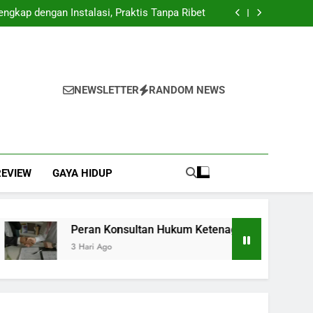
 Management: Langkah Awal Mewujudkan Total
Quality Management
ngkap dengan Instalasi, Praktis Tanpa Ribet
nagakerjaan di Indonesia dalam Mendukung
Kepatuhan dan Keberlanjutan Bisnis
Pengelolaan Gaji yang Lebih Cepat dan Akurat
 Management: Langkah Awal Mewujudkan Total
Quality Management
ngkap dengan Instalasi, Praktis Tanpa Ribet
nagakerjaan di Indonesia dalam Mendukung
Kepatuhan dan Keberlanjutan Bisnis
Pengelolaan Gaji yang Lebih Cepat dan Akurat
NEWSLETTER
RANDOM NEWS
REVIEW
GAYA HIDUP
Peran Konsultan Hukum Ketenagakerjaan di Indon
3 Hari Ago