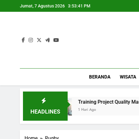
Skip
Jumat, 7 Agustus 2026
3:53:41 PM
to
content
BERANDA
WISATA
erlihat Mewah
Training Project Quality Man
1 Hari Ago
HEADLINES
Home
Rugby