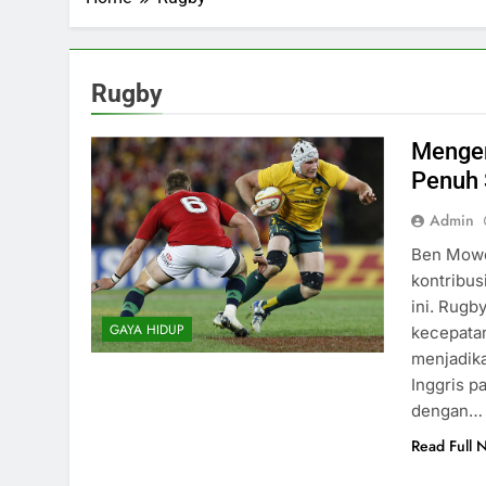
Rugby
Mengen
Penuh 
Admin
Ben Mowen
kontribus
ini. Rug
GAYA HIDUP
kecepatan
menjadika
Inggris p
dengan…
Read Full 