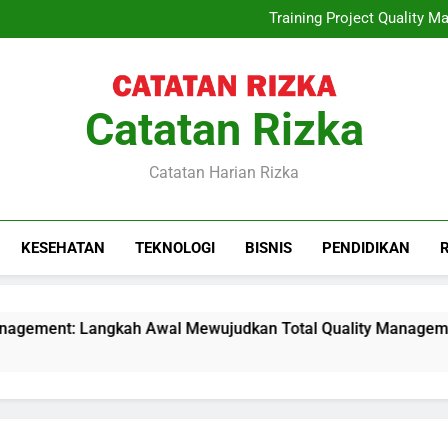
Quiet Luxury, 
Training Project Quality
Sewa Proyektor Le
Peran Konsultan Hukum Kete
Quiet Luxury, 
Training Project Quality
Sewa Proyektor Le
Catatan Rizka
Peran Konsultan Hukum Kete
Catatan Harian Rizka
KESEHATAN
TEKNOLOGI
BISNIS
PENDIDIKAN
agement: Langkah Awal Mewujudkan Total Quality Management