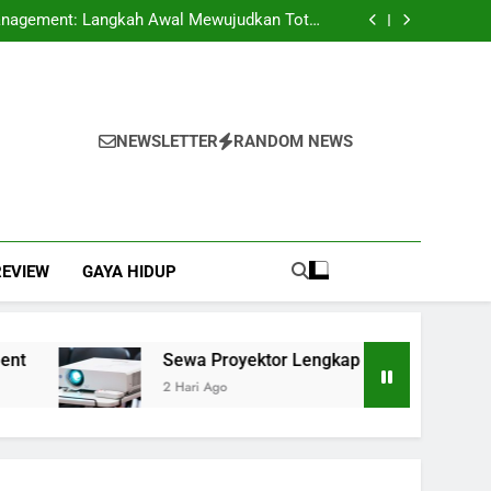
Gaya Hidup Simpel yang Tetap Terlihat Mewah
 Management: Langkah Awal Mewujudkan Total
Quality Management
ngkap dengan Instalasi, Praktis Tanpa Ribet
nagakerjaan di Indonesia dalam Mendukung
Kepatuhan dan Keberlanjutan Bisnis
Gaya Hidup Simpel yang Tetap Terlihat Mewah
 Management: Langkah Awal Mewujudkan Total
Quality Management
ngkap dengan Instalasi, Praktis Tanpa Ribet
nagakerjaan di Indonesia dalam Mendukung
NEWSLETTER
RANDOM NEWS
Kepatuhan dan Keberlanjutan Bisnis
REVIEW
GAYA HIDUP
Sewa Proyektor Lengkap dengan Instalasi, Pr
2 Hari Ago