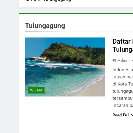
Tulungagung
Daftar
Tulun
Admin
Indonesi
jutaan pa
di Kota T
WISATA
tulungag
tersembun
incaran p
Read Full 