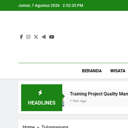
Skip
Jumat, 7 Agustus 2026
2:52:35 PM
to
content
BERANDA
WISATA
rlihat Mewah
Training Project Quality Mana
1 Hari Ago
HEADLINES
Home
Tulungagung