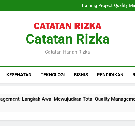
Quiet Luxury, 
Training Project Quality
Sewa Proyektor Le
Peran Konsultan Hukum Kete
Quiet Luxury, 
Training Project Quality
Sewa Proyektor Le
Catatan Rizka
Peran Konsultan Hukum Kete
Catatan Harian Rizka
KESEHATAN
TEKNOLOGI
BISNIS
PENDIDIKAN
gement: Langkah Awal Mewujudkan Total Quality Management