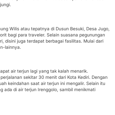
jungi.
unung Wilis atau tepatnya di Dusun Besuki, Desa Jugo,
vorit bagi para traveler. Selain suasana pegunungan
isini juga terdapat berbagai fasilitas. Mulai dari
in-lainnya.
pat air terjun lagi yang tak kalah menarik.
perjalanan sekitar 30 menit dari Kota Kediri. Dengan
h keindahan saat air terjun ini mengalir. Selain itu
ada di air terjun Irenggolo, sambil menikmati