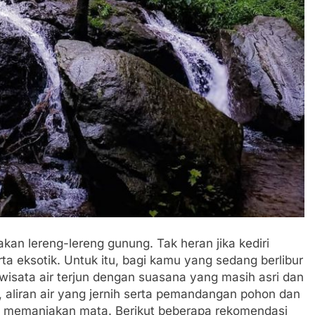
kan lereng-lereng gunung. Tak heran jika kediri
ta eksotik. Untuk itu, bagi kamu yang sedang berlibur
-wisata air terjun dengan suasana yang masih asri dan
 aliran air yang jernih serta pemandangan pohon dan
up memanjakan mata. Berikut beberapa rekomendasi