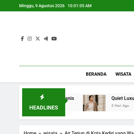
Skip
Minggu, 9 Agustus 2026
10:01:06 AM
to
content
BERANDA
WISATA
Kegiatan Bisnis
Quiet Luxury, Gaya Hidup Si
2 Hari Ago
HEADLINES
Home
wisata
Air Terjun di Kota Kediri yang Wa