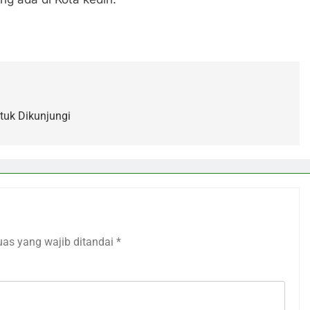
tuk Dikunjungi
uas yang wajib ditandai
*