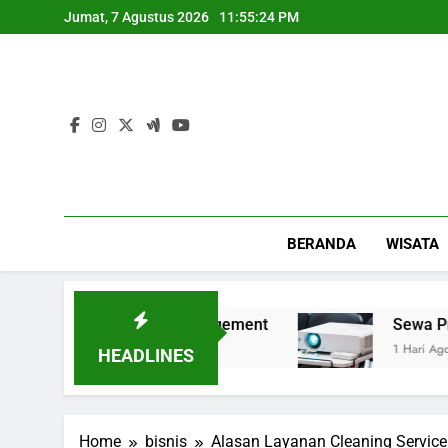
Skip
Jumat, 7 Agustus 2026
11:55:25 PM
to
content
BERANDA
WISATA
Quality Management
Sewa Proyektor Lengkap d
1 Hari Ago
HEADLINES
Home
bisnis
Alasan Layanan Cleaning Servic