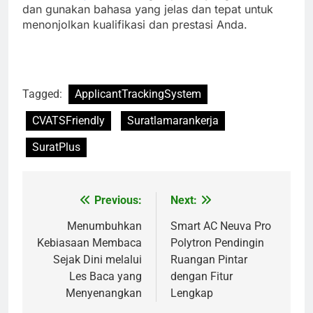
dan gunakan bahasa yang jelas dan tepat untuk
menonjolkan kualifikasi dan prestasi Anda.
Tagged:
ApplicantTrackingSystem
CVATSFriendly
Suratlamarankerja
SuratPlus
Previous:
Next:
Navigasi
pos
Menumbuhkan
Smart AC Neuva Pro
Kebiasaan Membaca
Polytron Pendingin
Sejak Dini melalui
Ruangan Pintar
Les Baca yang
dengan Fitur
Menyenangkan
Lengkap