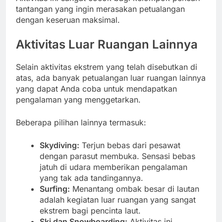
tantangan yang ingin merasakan petualangan
dengan keseruan maksimal.
Aktivitas Luar Ruangan Lainnya
Selain aktivitas ekstrem yang telah disebutkan di
atas, ada banyak petualangan luar ruangan lainnya
yang dapat Anda coba untuk mendapatkan
pengalaman yang menggetarkan.
Beberapa pilihan lainnya termasuk:
Skydiving:
Terjun bebas dari pesawat
dengan parasut membuka. Sensasi bebas
jatuh di udara memberikan pengalaman
yang tak ada tandingannya.
Surfing:
Menantang ombak besar di lautan
adalah kegiatan luar ruangan yang sangat
ekstrem bagi pencinta laut.
Ski dan Snowboarding:
Aktivitas ini