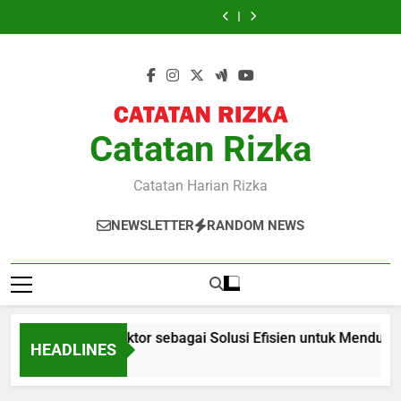
Sewa Proyektor
Layanan Sewa
Skip
Tanpa Ribet
untuk Mendukung
yang Tetap
Management:
Lengkap dengan
Proyektor sebagai
Quiet Luxury, Gaya
Training Project
Kegiatan Bisnis
Terlihat Mewah
Langkah Awal
Instalasi, Praktis
Solusi Efisien
to
Hidup Simpel
Quality
Sewa Proyektor
Mewujudkan
Tanpa Ribet
untuk Mendukung
yang Tetap
Management:
Lengkap dengan
content
Total Quality
Kegiatan Bisnis
Terlihat Mewah
Langkah Awal
Instalasi, Praktis
Management
Mewujudkan
Tanpa Ribet
Total Quality
Management
Catatan Rizka
Catatan Harian Rizka
NEWSLETTER
RANDOM NEWS
nan Sewa Proyektor sebagai Solusi Efisien untuk Mendukung K
HEADLINES
 Ago