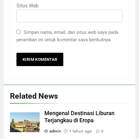
Situs Web
Simpan nama, email, dan situs web saya pada
peramban ini untuk komentar saya berikutnya.
Related News
Mengenal Destinasi Liburan
Terjangkau di Eropa
admin
1 tahun ago
0