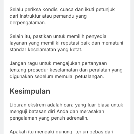
Selalu periksa kondisi cuaca dan ikuti petunjuk
dari instruktur atau pemandu yang
berpengalaman.
Selain itu, pastikan untuk memilih penyedia
layanan yang memiliki reputasi baik dan mematuhi
standar keselamatan yang ketat.
Jangan ragu untuk mengajukan pertanyaan
tentang prosedur keselamatan dan peralatan yang
digunakan sebelum memulai petualangan.
Kesimpulan
Liburan ekstrem adalah cara yang luar biasa untuk
menguji batasan diri Anda dan merasakan
pengalaman yang penuh adrenalin.
Apakah itu mendaki gunung, terjun bebas dari