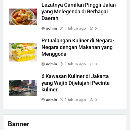
Lezatnya Camilan Pinggir Jalan
yang Melegenda di Berbagai
Daerah
admin
1 tahun ago
0
Petualangan Kuliner di Negara-
Negara dengan Makanan yang
Menggoda
admin
1 tahun ago
0
6 Kawasan Kuliner di Jakarta
yang Wajib Dijelajahi Pecinta
kuliner
admin
1 tahun ago
0
Banner