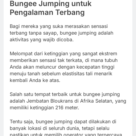
Bungee Jumping untuk
Pengalaman Terbang
Bagi mereka yang suka merasakan sensasi
terbang tanpa sayap, bungee jumping adalah
aktivitas yang wajib dicoba.
Melompat dari ketinggian yang sangat ekstrem
memberikan sensasi tak terkata, di mana tubuh
Anda akan meluncur dengan kecepatan tinggi
menuju tanah sebelum elastisitas tali menarik
kembali Anda ke atas.
Salah satu tempat terbaik untuk bungee jumping
adalah Jembatan Bloukrans di Afrika Selatan, yang
memiliki ketinggian 216 meter.
Tentu saja, bungee jumping dapat dilakukan di
banyak lokasi di seluruh dunia, tetapi selalu
pastikan untuk memilih operator yang terpercaya