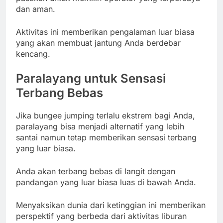
dan aman.
Aktivitas ini memberikan pengalaman luar biasa
yang akan membuat jantung Anda berdebar
kencang.
Paralayang untuk Sensasi
Terbang Bebas
Jika bungee jumping terlalu ekstrem bagi Anda,
paralayang bisa menjadi alternatif yang lebih
santai namun tetap memberikan sensasi terbang
yang luar biasa.
Anda akan terbang bebas di langit dengan
pandangan yang luar biasa luas di bawah Anda.
Menyaksikan dunia dari ketinggian ini memberikan
perspektif yang berbeda dari aktivitas liburan