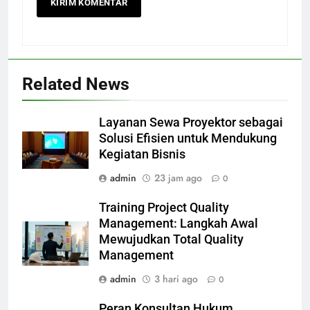
Related News
Layanan Sewa Proyektor sebagai
Solusi Efisien untuk Mendukung
Kegiatan Bisnis
admin
23 jam ago
0
Training Project Quality
Management: Langkah Awal
Mewujudkan Total Quality
Management
admin
3 hari ago
0
Peran Konsultan Hukum