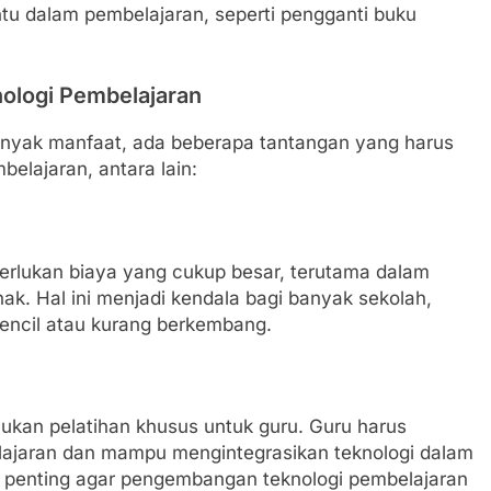
ntu dalam pembelajaran, seperti pengganti buku
ologi Pembelajaran
anyak manfaat, ada beberapa tantangan yang harus
elajaran, antara lain:
rlukan biaya yang cukup besar, terutama dalam
ak. Hal ini menjadi kendala bagi banyak sekolah,
pencil atau kurang berkembang.
kan pelatihan khusus untuk guru. Guru harus
lajaran dan mampu mengintegrasikan teknologi dalam
t penting agar pengembangan teknologi pembelajaran