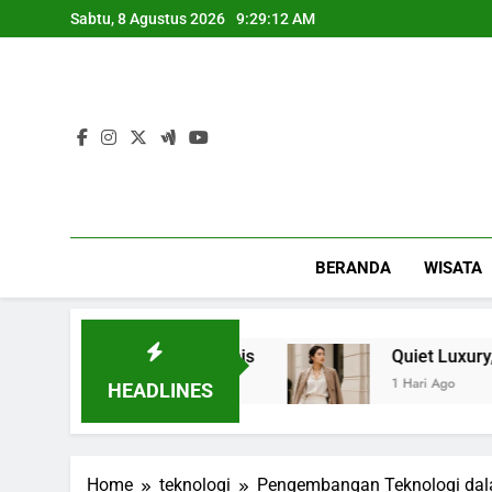
Skip
Sabtu, 8 Agustus 2026
9:29:13 AM
to
content
BERANDA
WISATA
giatan Bisnis
Quiet Luxury, Gaya Hidup Simp
1 Hari Ago
HEADLINES
Home
teknologi
Pengembangan Teknologi dal