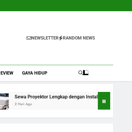
Mewah
Langkah Awal
Tanpa Ribet
Tetap
Management:
Instalasi, Praktis
Mewujudkan
Mewah
Langkah Awal
Tanpa Ribet
Total Quality
Mewujudkan
Management
Total Quality
Management
NEWSLETTER
RANDOM NEWS
REVIEW
GAYA HIDUP
ktor Lengkap dengan Instalasi, Praktis Tanpa Ribet