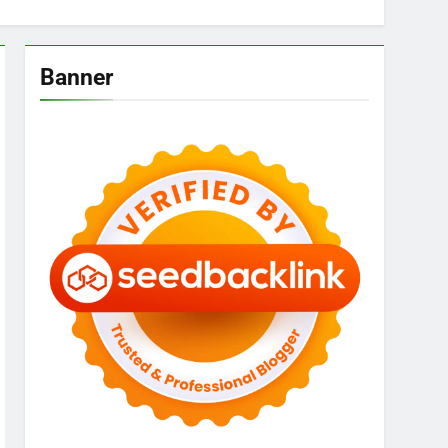
Banner