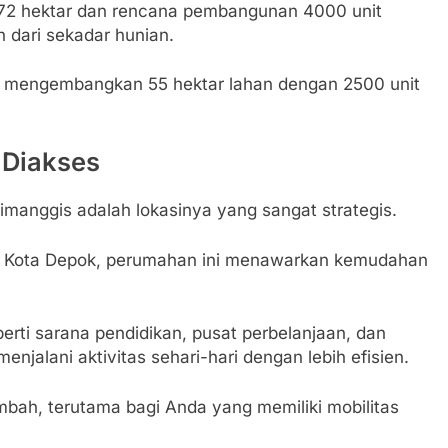
2 hektar dan rencana pembangunan 4000 unit
 dari sekadar hunian.
s mengembangkan 55 hektar lahan dengan 2500 unit
 Diakses
manggis adalah lokasinya yang sangat strategis.
os, Kota Depok, perumahan ini menawarkan kemudahan
erti sarana pendidikan, pusat perbelanjaan, dan
jalani aktivitas sehari-hari dengan lebih efisien.
ambah, terutama bagi Anda yang memiliki mobilitas