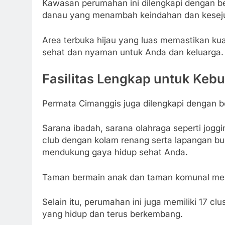
Kawasan perumahan ini dilengkapi dengan be
danau yang menambah keindahan dan keseju
Area terbuka hijau yang luas memastikan kua
sehat dan nyaman untuk Anda dan keluarga.
Fasilitas Lengkap untuk Keb
Permata Cimanggis juga dilengkapi dengan b
Sarana ibadah, sarana olahraga seperti joggi
club dengan kolam renang serta lapangan bul
mendukung gaya hidup sehat Anda.
Taman bermain anak dan taman komunal menja
Selain itu, perumahan ini juga memiliki 17 
yang hidup dan terus berkembang.