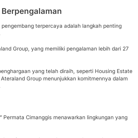
 Berpengalaman
 pengembang terpercaya adalah langkah penting
.
and Group, yang memiliki pengalaman lebih dari 27
enghargaan yang telah diraih, seperti Housing Estate
, Ateraland Group menunjukkan komitmennya dalam
.
e,” Permata Cimanggis menawarkan lingkungan yang