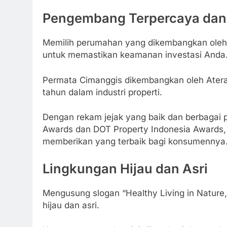
Pengembang Terpercaya dan
Memilih perumahan yang dikembangkan oleh
untuk memastikan keamanan investasi Anda
Permata Cimanggis dikembangkan oleh Ateral
tahun dalam industri properti.
Dengan rekam jejak yang baik dan berbagai p
Awards dan DOT Property Indonesia Awards
memberikan yang terbaik bagi konsumennya
Lingkungan Hijau dan Asri
Mengusung slogan “Healthy Living in Natur
hijau dan asri.