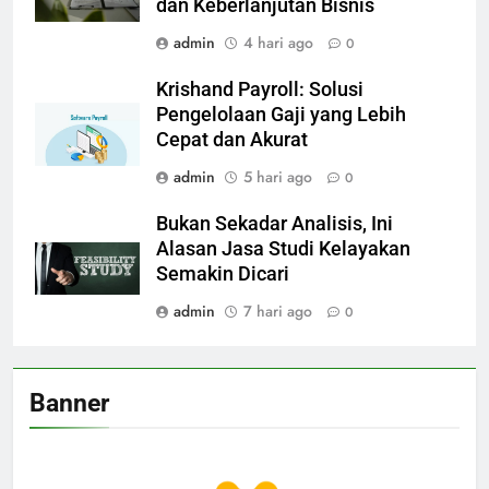
dan Keberlanjutan Bisnis
admin
4 hari ago
0
Krishand Payroll: Solusi
Pengelolaan Gaji yang Lebih
Cepat dan Akurat
admin
5 hari ago
0
Bukan Sekadar Analisis, Ini
Alasan Jasa Studi Kelayakan
Semakin Dicari
admin
7 hari ago
0
Banner