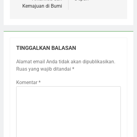
Kemajuan di Bumi
TINGGALKAN BALASAN
Alamat email Anda tidak akan dipublikasikan.
Ruas yang wajib ditandai
*
Komentar
*