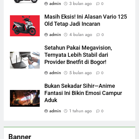
admin
3 bulan ago
0
Masih Eksis! Ini Alasan Vario 125
Old Tetap Jadi Incaran
admin
4 bulan ago
0
Setahun Pakai Megavision,
Ternyata Lebih Stabil dari
Provider Bnetfit di Bogor!
admin
5 bulan ago
0
Bukan Sekadar Sihir—Anime
Fantasi Ini Bikin Emosi Campur
Aduk
admin
1 tahun ago
0
Banner