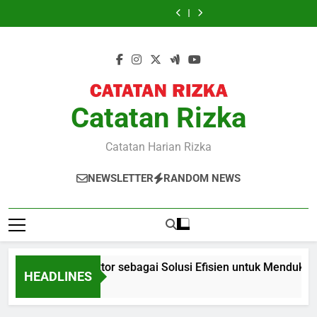
Sewa Proyektor
Layanan Sewa
Skip
Tanpa Ribet
untuk Mendukung
yang Tetap
Management:
Lengkap dengan
Proyektor sebagai
Quiet Luxury, Gaya
Training Project
Kegiatan Bisnis
Terlihat Mewah
Langkah Awal
Instalasi, Praktis
Solusi Efisien
to
Hidup Simpel
Quality
Sewa Proyektor
Mewujudkan
Tanpa Ribet
untuk Mendukung
yang Tetap
Management:
Lengkap dengan
content
Total Quality
Kegiatan Bisnis
Terlihat Mewah
Langkah Awal
Instalasi, Praktis
Management
Mewujudkan
Tanpa Ribet
Total Quality
Management
Catatan Rizka
Catatan Harian Rizka
NEWSLETTER
RANDOM NEWS
 Sewa Proyektor sebagai Solusi Efisien untuk Mendukung Keg
HEADLINES
o