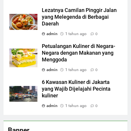
Lezatnya Camilan Pinggir Jalan
yang Melegenda di Berbagai
Daerah
admin
1 tahun ago
0
Petualangan Kuliner di Negara-
Negara dengan Makanan yang
Menggoda
admin
1 tahun ago
0
6 Kawasan Kuliner di Jakarta
yang Wajib Dijelajahi Pecinta
kuliner
admin
1 tahun ago
0
Banner