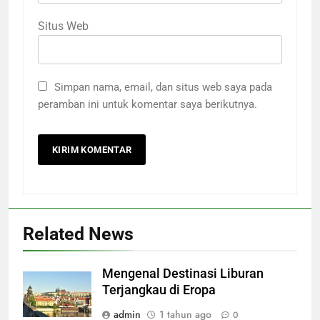
Situs Web
Simpan nama, email, dan situs web saya pada
peramban ini untuk komentar saya berikutnya.
Related News
Mengenal Destinasi Liburan
Terjangkau di Eropa
admin
1 tahun ago
0