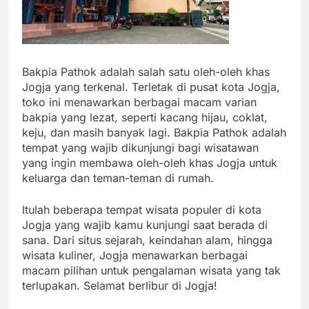
Bakpia Pathok adalah salah satu oleh-oleh khas
Jogja yang terkenal. Terletak di pusat kota Jogja,
toko ini menawarkan berbagai macam varian
bakpia yang lezat, seperti kacang hijau, coklat,
keju, dan masih banyak lagi. Bakpia Pathok adalah
tempat yang wajib dikunjungi bagi wisatawan
yang ingin membawa oleh-oleh khas Jogja untuk
keluarga dan teman-teman di rumah.
Itulah beberapa tempat wisata populer di kota
Jogja yang wajib kamu kunjungi saat berada di
sana. Dari situs sejarah, keindahan alam, hingga
wisata kuliner, Jogja menawarkan berbagai
macam pilihan untuk pengalaman wisata yang tak
terlupakan. Selamat berlibur di Jogja!