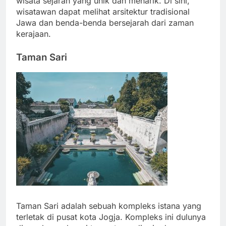
wisata sejarah yang unik dan menarik. Di sini,
wisatawan dapat melihat arsitektur tradisional
Jawa dan benda-benda bersejarah dari zaman
kerajaan.
Taman Sari
Taman Sari adalah sebuah kompleks istana yang
terletak di pusat kota Jogja. Kompleks ini dulunya