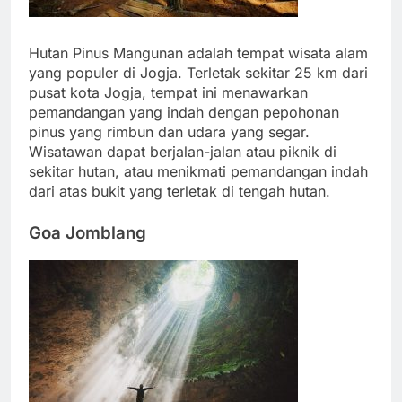
Hutan Pinus Mangunan adalah tempat wisata alam
yang populer di Jogja. Terletak sekitar 25 km dari
pusat kota Jogja, tempat ini menawarkan
pemandangan yang indah dengan pepohonan
pinus yang rimbun dan udara yang segar.
Wisatawan dapat berjalan-jalan atau piknik di
sekitar hutan, atau menikmati pemandangan indah
dari atas bukit yang terletak di tengah hutan.
Goa Jomblang