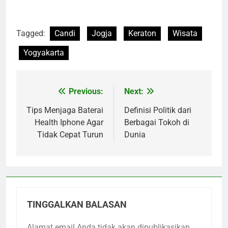
Tagged:
Candi
Jogja
Keraton
Wisata
Yogyakarta
Previous:
Next:
Navigasi
pos
Tips Menjaga Baterai
Definisi Politik dari
Health Iphone Agar
Berbagai Tokoh di
Tidak Cepat Turun
Dunia
TINGGALKAN BALASAN
Alamat email Anda tidak akan dipublikasikan.