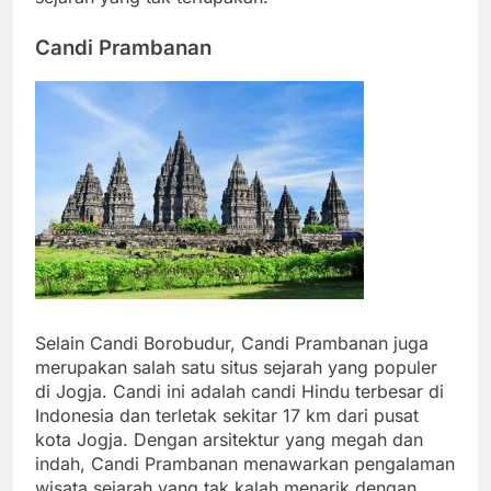
Candi Prambanan
Selain Candi Borobudur, Candi Prambanan juga
merupakan salah satu situs sejarah yang populer
di Jogja. Candi ini adalah candi Hindu terbesar di
Indonesia dan terletak sekitar 17 km dari pusat
kota Jogja. Dengan arsitektur yang megah dan
indah, Candi Prambanan menawarkan pengalaman
wisata sejarah yang tak kalah menarik dengan