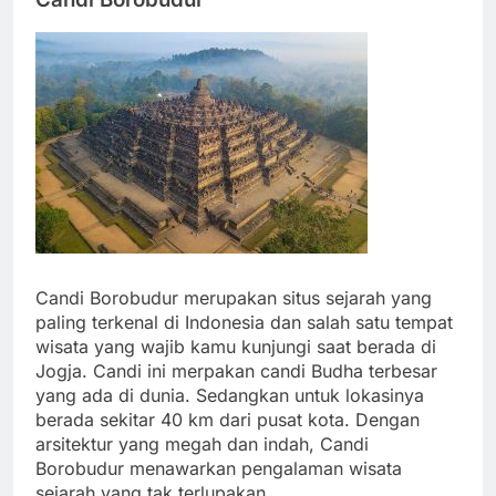
Candi Borobudur merupakan situs sejarah yang
paling terkenal di Indonesia dan salah satu tempat
wisata yang wajib kamu kunjungi saat berada di
Jogja. Candi ini merpakan candi Budha terbesar
yang ada di dunia. Sedangkan untuk lokasinya
berada sekitar 40 km dari pusat kota. Dengan
arsitektur yang megah dan indah, Candi
Borobudur menawarkan pengalaman wisata
sejarah yang tak terlupakan.