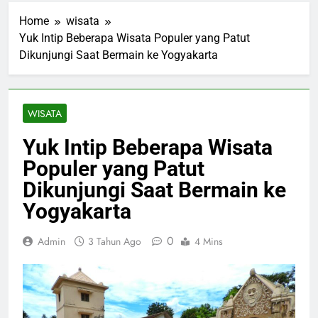
Home
wisata
Yuk Intip Beberapa Wisata Populer yang Patut
Dikunjungi Saat Bermain ke Yogyakarta
WISATA
Yuk Intip Beberapa Wisata
Populer yang Patut
Dikunjungi Saat Bermain ke
Yogyakarta
0
Admin
3 Tahun Ago
4 Mins