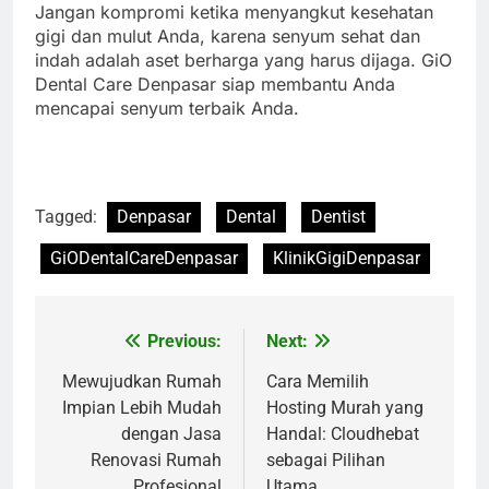
Jangan kompromi ketika menyangkut kesehatan
gigi dan mulut Anda, karena senyum sehat dan
indah adalah aset berharga yang harus dijaga. GiO
Dental Care Denpasar siap membantu Anda
mencapai senyum terbaik Anda.
Tagged:
Denpasar
Dental
Dentist
GiODentalCareDenpasar
KlinikGigiDenpasar
Previous:
Next:
Navigasi
pos
Mewujudkan Rumah
Cara Memilih
Impian Lebih Mudah
Hosting Murah yang
dengan Jasa
Handal: Cloudhebat
Renovasi Rumah
sebagai Pilihan
Profesional
Utama