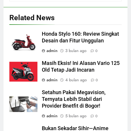
Related News
Honda Stylo 160: Review Singkat
Desain dan Fitur Unggulan
admin
3 bulan ago
0
Masih Eksis! Ini Alasan Vario 125
Old Tetap Jadi Incaran
admin
4 bulan ago
0
Setahun Pakai Megavision,
Ternyata Lebih Stabil dari
Provider Bnetfit di Bogor!
admin
5 bulan ago
0
Bukan Sekadar Sihir—Anime