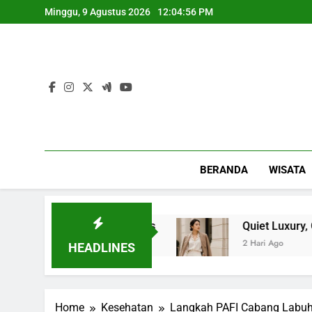
Skip
Minggu, 9 Agustus 2026
12:04:57 PM
to
content
BERANDA
WISATA
giatan Bisnis
Quiet Luxury, Gaya Hidup Simpe
2 Hari Ago
HEADLINES
Home
Kesehatan
Langkah PAFI Cabang Labuh