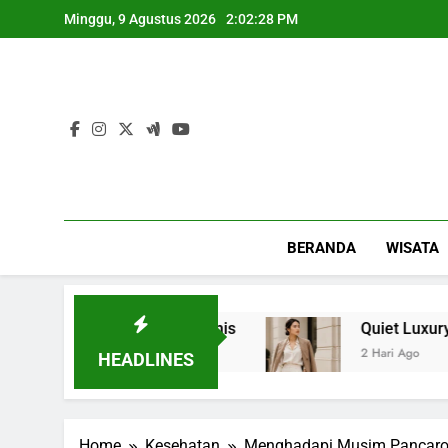
Skip
Minggu, 9 Agustus 2026
2:02:29 PM
to
content
BERANDA
WISATA
g Kegiatan Bisnis
Quiet Luxury, Gaya Hidup 
2 Hari Ago
HEADLINES
Home
Kesehatan
Menghadapi Musim Pancarob